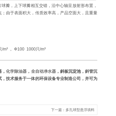
球瓣，上下球瓣相互交错，沿中心轴呈放射形布置，
点；由于表面积大，传质效率高，产品空面大，且重量
/m³ ， Φ100 1000只/m³
器
，
化学除油器
，
全自动净水器
，
斜板沉淀池
，斜管沉
试，技术服务于一体的环保设备专业制造公司，并可为
下一篇：
多孔球型悬浮填料