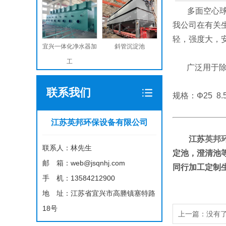
多面空心球，
我公司在有关
轻，强度大，
宜兴一体化净水器加
斜管沉淀池
工
广泛用于除氯
联系我们
规格：Φ25 8.5
江苏英邦环保设备有限公司
江苏
英邦
联系人：林先生
定池，澄清池
邮 箱：web@jsqnhj.com
同行加工定制生产，
手 机：13584212900
地 址：江苏省宜兴市高塍镇塞特路
18号
上一篇：没有