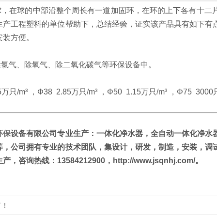
在球的中部沿整个周长有一道加固环，在环的上下各有十二片
生产工程塑料的单位帮助下，总结经验，证实该产品具有如下有
安装方便。
气、除氧气、除二氧化碳气等环保设备中。
万只/m³ ，Φ38 2.85万只/m³ ，Φ50 1.15万只/m³ ，Φ75 3000只
环保
设备有限公司专业生产：一体化净水器，全自动
一体化净水
等，公司拥有专业的技术团队，集设计，研发，制造，安装，调
咨询热线：13584212900，http://www.jsqnhj.com/。
了！